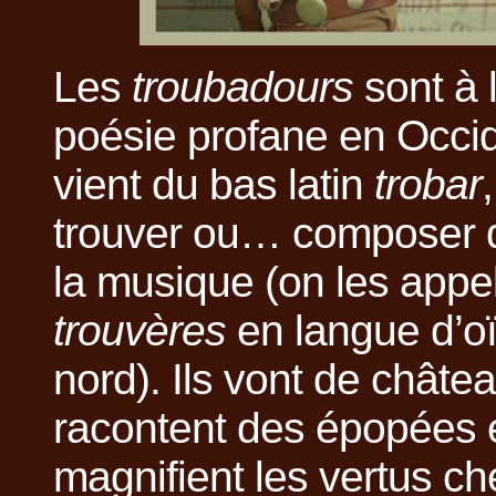
Les
troubadours
sont à l
poésie profane en Occi
vient du bas latin
trobar
trouver ou… composer 
la musique (on les appel
trouvères
en langue d’oïl
nord). Ils vont de châte
racontent des épopées 
magnifient les vertus c