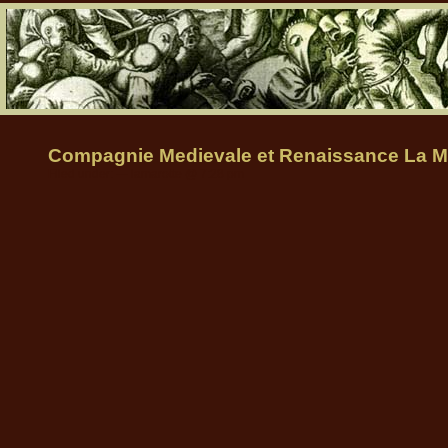
Compagnie Medievale et Renaissance La Ma
Filed under: — lamarotte @ 7:28 pm